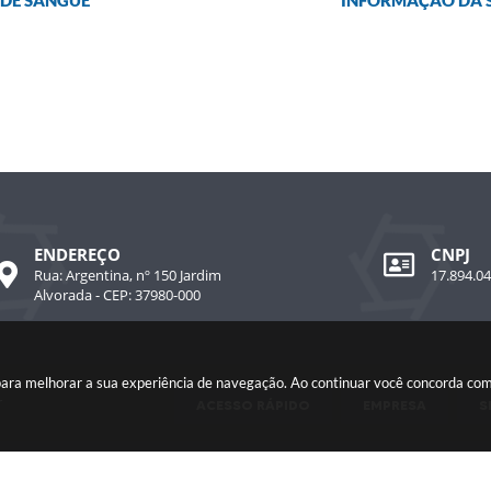
 DE SANGUE
INFORMAÇÃO DA S
ENDEREÇO
CNPJ
Rua: Argentina, nº 150 Jardim
17.894.0
Alvorada - CEP: 37980-000
 para melhorar a sua experiência de navegação. Ao continuar você concorda co
r
ACESSO RÁPIDO
EMPRESA
S
são do Sistema:
3.5.3 - 19/06/2026
Portal atualizado em:
06/08/202