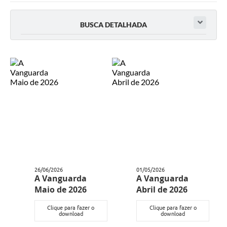
Ouvidoria
BUSCA DETALHADA
Prefeitura
Publicações Oficiais
Educação
Minas Consciente
SIC
Carta de Serviços
Prevenção ao COVID-19 (coronavírus)
26/06/2026
01/05/2026
Atas - Patrimônio Histórico
A Vanguarda
A Vanguarda
Maio de 2026
Abril de 2026
Acervo de livros Biblioteca Dr. Octávio Augusto Borges
Clique para fazer o
Clique para fazer o
A Nossa Cidade
download
download