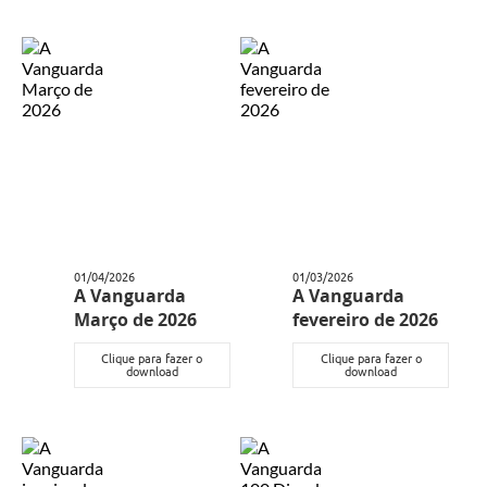
Lixo - Aprenda a separar
Projetos
Legislação e Decretos Municipais
Telefones Úteis
Links
Serviços Online
Agenda
01/04/2026
01/03/2026
A Vanguarda
A Vanguarda
Boletim de Vigilância em Saúde
Março de 2026
fevereiro de 2026
Requerimentos
Clique para fazer o
Clique para fazer o
download
download
Contato