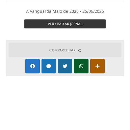
Ouvidoria
A Vanguarda Maio de 2026 - 26/06/2026
Prefeitura
VER / BAIXAR JORNAL
Publicações Oficiais
Educação
COMPARTILHAR
Minas Consciente
SIC
Carta de Serviços
Prevenção ao COVID-19 (coronavírus)
Atas - Patrimônio Histórico
Acervo de livros Biblioteca Dr. Octávio Augusto Borges
A Nossa Cidade