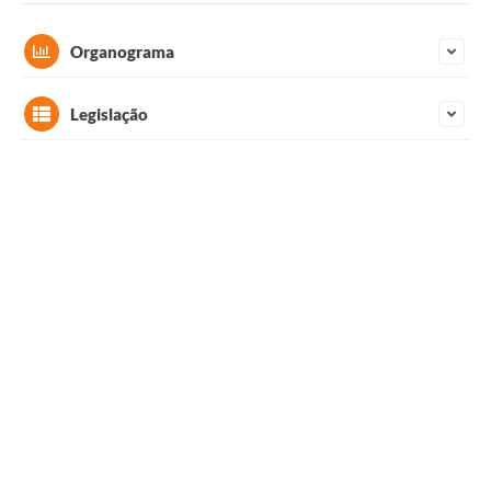
Ouvidoria
Organograma
Prefeitura
Organograma Gestão 2025-2028
Legislação
Publicações Oficiais
Lei Complementar organograma e atribuições
Educação
Download do Organograma
Minas Consciente
Lei Complementar organograma e atribuições
SIC
Carta de Serviços
Download do Organograma
Prevenção ao COVID-19 (coronavírus)
Atas - Patrimônio Histórico
Acervo de livros Biblioteca Dr. Octávio Augusto Borges
A Nossa Cidade