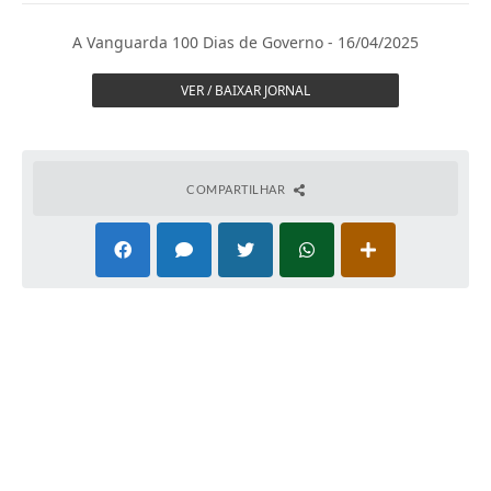
Ouvidoria
A Vanguarda 100 Dias de Governo - 16/04/2025
Prefeitura
VER / BAIXAR JORNAL
Publicações Oficiais
Educação
COMPARTILHAR
Minas Consciente
SIC
Carta de Serviços
Prevenção ao COVID-19 (coronavírus)
Atas - Patrimônio Histórico
Acervo de livros Biblioteca Dr. Octávio Augusto Borges
A Nossa Cidade