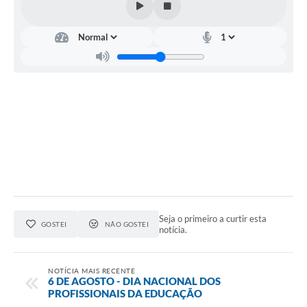
Lixo - Aprenda a separar
Projetos
Legislação e Decretos Municipais
Telefones Úteis
Links
Serviços Online
Agenda
Boletim de Vigilância em Saúde
Seja o primeiro a curtir esta
Requerimentos
GOSTEI
NÃO GOSTEI
notícia.
Contato
NOTÍCIA MAIS RECENTE
6 DE AGOSTO - DIA NACIONAL DOS
PROFISSIONAIS DA EDUCAÇÃO