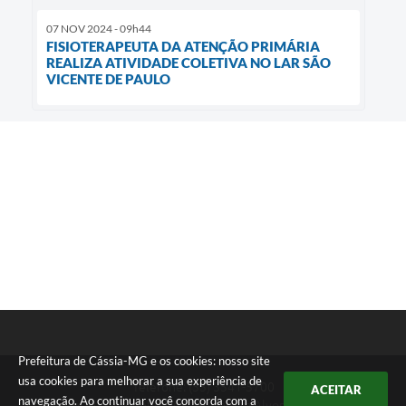
07 NOV 2024 - 09h44
FISIOTERAPEUTA DA ATENÇÃO PRIMÁRIA
REALIZA ATIVIDADE COLETIVA NO LAR SÃO
VICENTE DE PAULO
Prefeitura de Cássia-MG e os cookies: nosso site
usa cookies para melhorar a sua experiência de
Telefone: (35) 3541-5700
ACEITAR
navegação. Ao continuar você concorda com a
Endereço: Rua: Argentina, nº 150 Jardim Alvorada | CEP: 37980-