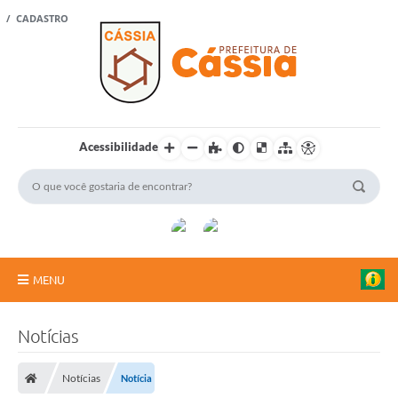
 / CADASTRO
Acessibilidade
MENU
Portal Cidadão
Notícias
A Vanguarda
Notícias
Notícia
Rádio Cultura FM