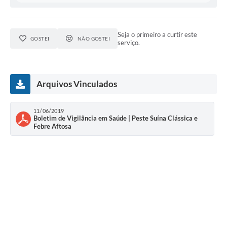
Lixo - Aprenda a separar
Projetos
Seja o primeiro a curtir este
GOSTEI
NÃO GOSTEI
serviço.
Legislação e Decretos Municipais
Telefones Úteis
Arquivos Vinculados
Links
Serviços Online
11/06/2019
Boletim de Vigilância em Saúde | Peste Suína Clássica e
Agenda
Febre Aftosa
Boletim de Vigilância em Saúde
Requerimentos
Contato