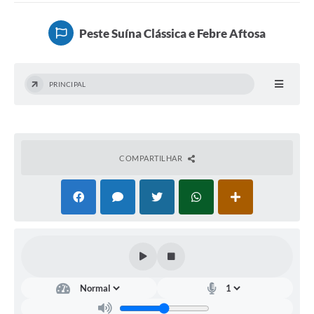
Ouvidoria
Peste Suína Clássica e Febre Aftosa
Prefeitura
Publicações Oficiais
PRINCIPAL
Educação
Minas Consciente
SIC
COMPARTILHAR
Carta de Serviços
Prevenção ao COVID-19 (coronavírus)
Atas - Patrimônio Histórico
Acervo de livros Biblioteca Dr. Octávio Augusto Borges
A Nossa Cidade