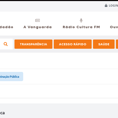
LOGIN
idadão
A Vanguarda
Rádio Cultura FM
Ouv
TRANSPARÊNCIA
ACESSO RÁPIDO
SAÚDE
minação Pública
ica