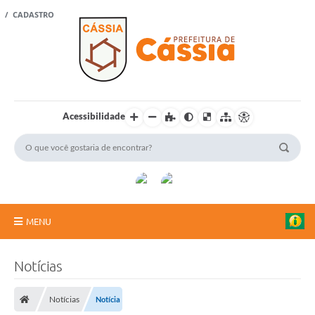
 / CADASTRO
Acessibilidade
MENU
Portal Cidadão
Notícias
A Vanguarda
Notícias
Notícia
Rádio Cultura FM