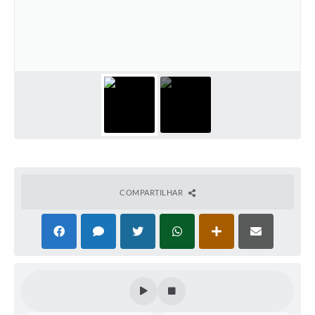
Lixo - Aprenda a separar
Projetos
Legislação e Decretos Municipais
Telefones Úteis
Links
Serviços Online
Agenda
COMPARTILHAR
Boletim de Vigilância em Saúde
Requerimentos
Contato