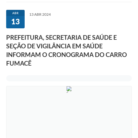
Ouvidoria
ABR
13 ABR 2024
13
Prefeitura
Publicações Oficiais
PREFEITURA, SECRETARIA DE SAÚDE E
SEÇÃO DE VIGILÂNCIA EM SAÚDE
Educação
INFORMAM O CRONOGRAMA DO CARRO
Minas Consciente
FUMACÊ
SIC
Carta de Serviços
Prevenção ao COVID-19 (coronavírus)
Atas - Patrimônio Histórico
Acervo de livros Biblioteca Dr. Octávio Augusto Borges
A Nossa Cidade