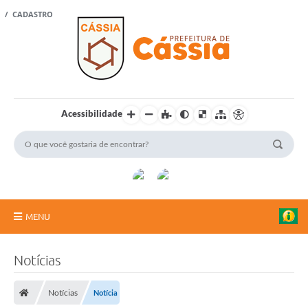
 / CADASTRO
Acessibilidade
MENU
Portal Cidadão
Notícias
A Vanguarda
Notícias
Notícia
Rádio Cultura FM