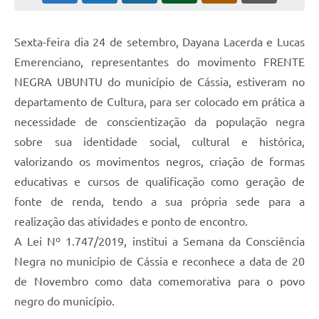
Lixo - Aprenda a separar
Projetos
Sexta-feira dia 24 de setembro, Dayana Lacerda e Lucas
Emerenciano, representantes do movimento FRENTE
Legislação e Decretos Municipais
NEGRA UBUNTU do município de Cássia, estiveram no
Telefones Úteis
departamento de Cultura, para ser colocado em prática a
Links
necessidade de conscientização da população negra
sobre sua identidade social, cultural e histórica,
Serviços Online
valorizando os movimentos negros, criação de formas
Agenda
educativas e cursos de qualificação como geração de
fonte de renda, tendo a sua própria sede para a
Boletim de Vigilância em Saúde
realização das atividades e ponto de encontro.
Requerimentos
A Lei Nº 1.747/2019, institui a Semana da Consciência
Negra no município de Cássia e reconhece a data de 20
Contato
de Novembro como data comemorativa para o povo
negro do município.