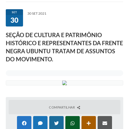
Ouvidoria
SET
30 SET 2021
30
Prefeitura
Publicações Oficiais
SEÇÃO DE CULTURA E PATRIMÔNIO
HISTÓRICO E REPRESENTANTES DA FRENTE
Educação
NEGRA UBUNTU TRATAM DE ASSUNTOS
Minas Consciente
DO MOVIMENTO.
SIC
Carta de Serviços
Prevenção ao COVID-19 (coronavírus)
Atas - Patrimônio Histórico
COMPARTILHAR
Acervo de livros Biblioteca Dr. Octávio Augusto Borges
A Nossa Cidade