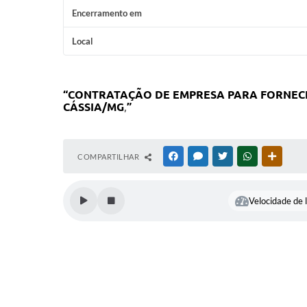
Encerramento em
Local
“
CONTRATAÇÃO DE EMPRESA PARA FORNECIM
CÁSSIA/MG
,
”
COMPARTILHAR
FACEBOOK
MESSENGER
TWITTER
WHATSAPP
OUTRAS
Velocidade de l