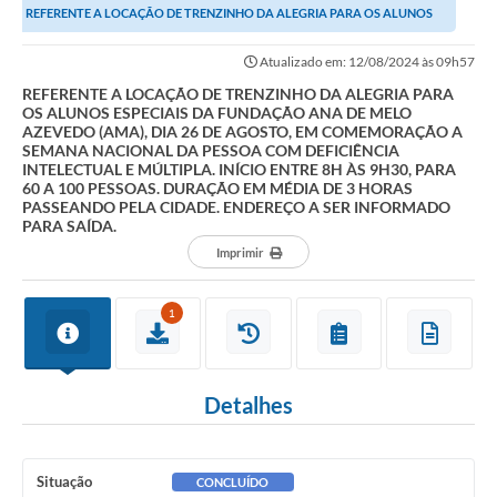
REFERENTE A LOCAÇÃO DE TRENZINHO DA ALEGRIA PARA OS ALUNOS
Ouvidoria
ESPECIAIS DA FUNDAÇÃO ANA DE MELO AZEVEDO (AMA),...
Atualizado em: 12/08/2024 às 09h57
Prefeitura
REFERENTE A LOCAÇÃO DE TRENZINHO DA ALEGRIA PARA
OS ALUNOS ESPECIAIS DA FUNDAÇÃO ANA DE MELO
Publicações Oficiais
AZEVEDO (AMA), DIA 26 DE AGOSTO, EM COMEMORAÇÃO A
SEMANA NACIONAL DA PESSOA COM DEFICIÊNCIA
Educação
INTELECTUAL E MÚLTIPLA. INÍCIO ENTRE 8H ÀS 9H30, PARA
60 A 100 PESSOAS. DURAÇÃO EM MÉDIA DE 3 HORAS
PASSEANDO PELA CIDADE. ENDEREÇO A SER INFORMADO
Minas Consciente
PARA SAÍDA.
SIC
Imprimir
Carta de Serviços
1
Prevenção ao COVID-19 (coronavírus)
Atas - Patrimônio Histórico
Detalhes
Acervo de livros Biblioteca Dr. Octávio Augusto Borges
A Nossa Cidade
Situação
CONCLUÍDO