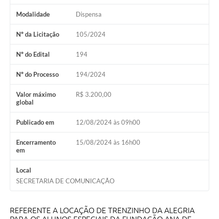
Lixo - Aprenda a separar
Modalidade
Dispensa
Projetos
Nº da Licitação
105/2024
Legislação e Decretos Municipais
Nº do Edital
194
Telefones Úteis
Nº do Processo
194/2024
Links
Valor máximo
R$ 3.200,00
Serviços Online
global
Agenda
Publicado em
12/08/2024 às 09h00
Boletim de Vigilância em Saúde
Encerramento
15/08/2024 às 16h00
em
Requerimentos
Local
Contato
SECRETARIA DE COMUNICAÇÃO
REFERENTE A LOCAÇÃO DE TRENZINHO DA ALEGRIA