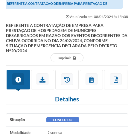
REFERENTE A CONTRATAÇÃO DE EMPRESA PARA PRESTAÇÃO DE
Ouvidoria
HOSPEDAGEM DE MUNÍCIPES DESABRIGADOS EM RAZÃO DOS...
Atualizado em: 08/04/2024 às 15h08
Prefeitura
REFERENTE A CONTRATAÇÃO DE EMPRESA PARA
PRESTAÇÃO DE HOSPEDAGEM DE MUNÍCIPES
Publicações Oficiais
DESABRIGADOS EM RAZÃO DOS EVENTOS DECORRENTES DA
CHUVA OCORRIDA NO DIA 24/02/2024, CONFORME
Educação
SITUAÇÃO DE EMERGÊNCIA DECLARADA PELO DECRETO
N°20/2024.
Minas Consciente
Imprimir
SIC
Carta de Serviços
Prevenção ao COVID-19 (coronavírus)
Detalhes
Atas - Patrimônio Histórico
Acervo de livros Biblioteca Dr. Octávio Augusto Borges
Situação
CONCLUÍDO
A Nossa Cidade
Modalidade
Dispensa