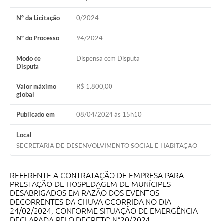
Lixo - Aprenda a separar
Nº da Licitação
0/2024
Projetos
Nº do Processo
94/2024
Legislação e Decretos Municipais
Modo de
Dispensa com Disputa
Telefones Úteis
Disputa
Links
Valor máximo
R$ 1.800,00
global
Serviços Online
Publicado em
08/04/2024 às 15h10
Agenda
Local
Boletim de Vigilância em Saúde
SECRETARIA DE DESENVOLVIMENTO SOCIAL E HABITAÇÃO
Requerimentos
REFERENTE A CONTRATAÇÃO DE EMPRESA PARA
Contato
PRESTAÇÃO DE HOSPEDAGEM DE MUNÍCIPES
DESABRIGADOS EM RAZÃO DOS EVENTOS
DECORRENTES DA CHUVA OCORRIDA NO DIA
24/02/2024, CONFORME SITUAÇÃO DE EMERGÊNCIA
DECLARADA PELO DECRETO N°20/2024.