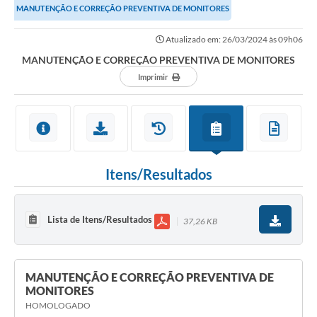
MANUTENÇÃO E CORREÇÃO PREVENTIVA DE MONITORES
Ouvidoria
Atualizado em: 26/03/2024 às 09h06
Prefeitura
MANUTENÇÃO E CORREÇÃO PREVENTIVA DE MONITORES
Publicações Oficiais
Imprimir
Educação
Minas Consciente
SIC
Itens/Resultados
Carta de Serviços
Prevenção ao COVID-19 (coronavírus)
Lista de Itens/Resultados
37,26 KB
Atas - Patrimônio Histórico
Acervo de livros Biblioteca Dr. Octávio Augusto Borges
MANUTENÇÃO E CORREÇÃO PREVENTIVA DE
MONITORES
A Nossa Cidade
HOMOLOGADO