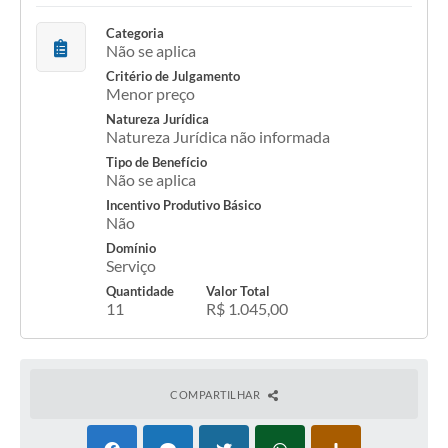
Lixo - Aprenda a separar
Categoria
Não se aplica
Projetos
Critério de Julgamento
Legislação e Decretos Municipais
Menor preço
Natureza Jurídica
Telefones Úteis
Natureza Jurídica não informada
Tipo de Benefício
Links
Não se aplica
Incentivo Produtivo Básico
Serviços Online
Não
Agenda
Domínio
Serviço
Boletim de Vigilância em Saúde
Quantidade
Valor Total
11
R$ 1.045,00
Requerimentos
Contato
COMPARTILHAR