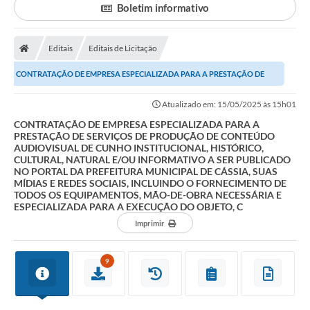
Boletim informativo
Ouvidoria
Prefeitura
Editais
Editais de Licitação
Publicações Oficiais
CONTRATAÇÃO DE EMPRESA ESPECIALIZADA PARA A PRESTAÇÃO DE
SERVIÇOS DE PRODUÇÃO DE CONTEÚDO AUDIOVISUAL DE...
Educação
Atualizado em: 15/05/2025 às 15h01
CONTRATAÇÃO DE EMPRESA ESPECIALIZADA PARA A
Minas Consciente
PRESTAÇÃO DE SERVIÇOS DE PRODUÇÃO DE CONTEÚDO
AUDIOVISUAL DE CUNHO INSTITUCIONAL, HISTÓRICO,
SIC
CULTURAL, NATURAL E/OU INFORMATIVO A SER PUBLICADO
NO PORTAL DA PREFEITURA MUNICIPAL DE CÁSSIA, SUAS
MÍDIAS E REDES SOCIAIS, INCLUINDO O FORNECIMENTO DE
Carta de Serviços
TODOS OS EQUIPAMENTOS, MÃO-DE-OBRA NECESSÁRIA E
ESPECIALIZADA PARA A EXECUÇÃO DO OBJETO, C
Prevenção ao COVID-19 (coronavírus)
Imprimir
Atas - Patrimônio Histórico
9
Acervo de livros Biblioteca Dr. Octávio Augusto Borges
A Nossa Cidade