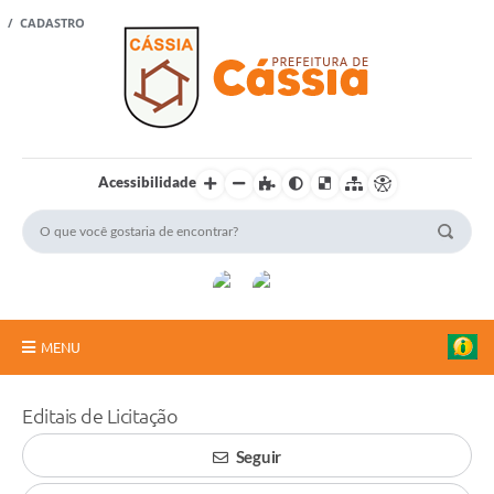
 / CADASTRO
Acessibilidade
MENU
Portal Cidadão
Editais de Licitação
A Vanguarda
Seguir
Rádio Cultura FM