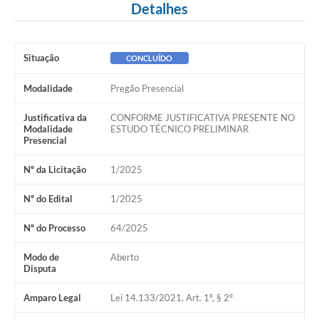
Detalhes
Lixo - Aprenda a separar
Projetos
Situação
CONCLUÍDO
Legislação e Decretos Municipais
Modalidade
Pregão Presencial
Telefones Úteis
Justificativa da
CONFORME JUSTIFICATIVA PRESENTE NO
Links
Modalidade
ESTUDO TÉCNICO PRELIMINAR
Presencial
Serviços Online
Nº da Licitação
1/2025
Agenda
Nº do Edital
1/2025
Boletim de Vigilância em Saúde
Nº do Processo
64/2025
Requerimentos
Modo de
Aberto
Contato
Disputa
Amparo Legal
Lei 14.133/2021, Art. 1º, § 2º