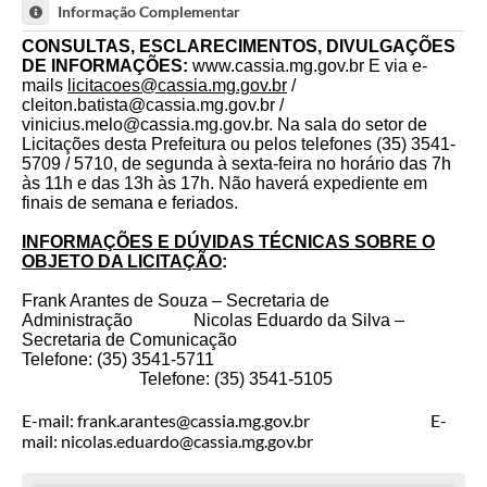
Informação Complementar
DE LICITAÇÕES E CONTRATOS
-
EXCEPCIONALMENTE, O PRESENTE
CONSULTAS, ESCLARECIMENTOS, DIVULGAÇÕES
PROCEDIMENTO SERÁ REALIZADO NA FORMA
DE INFORMAÇÕES:
www.cassia.mg.gov.br
E via e-
PRESENCIAL, CONFORME AUTORIZATIVO DO ART.
mails
licitacoes@cassia.mg.gov.br
/
17, §2º, DA LEI 14.133/21, PELAS RAZÕES
cleiton.batista@cassia.mg.gov.br
/
EXPOSTAS NO ESTUDO TÉCNICO PRELIMINAR
vinicius.melo@cassia.mg.gov.br
. Na sala do setor de
(ETP), FICANDO CIENTES OS LICITANTES
Licitações desta Prefeitura ou pelos telefones (35) 3541-
PARTICIPANTES QUE A SESSÃO PÚBLICA SERÁ
5709 / 5710, de segunda à sexta-feira no horário das 7h
GRAVADA EM ÁUDIO E VÍDEO, NOS TERMOS DO §5º
às 11h e das 13h às 17h. Não haverá expediente em
DO MESMO DISPOSITIVO.
finais de semana e feriados.
DATA:
08/05/2025
INFORMAÇÕES E
DÚVIDAS TÉCNICAS
SOBRE O
OBJETO DA LICITAÇÃO
:
HORÁRIO DE INÍCIO DA SESSÃO PÚBLICA:
9h
Frank Arantes de Souza – Secretaria de
Administração Nicolas Eduardo da Silva –
Secretaria de Comunicação
Telefone: (35) 3541-5711
Telefone: (35) 3541-5105
E-mail:
frank.arantes@cassia.mg.gov.br
E-
mail:
nicolas.eduardo@cassia.mg.gov.br