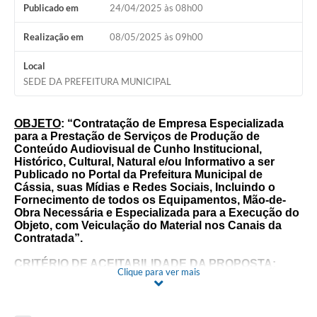
Publicado em
24/04/2025 às 08h00
Realização em
08/05/2025 às 09h00
Local
SEDE DA PREFEITURA MUNICIPAL
OBJETO
:
“Contratação de Empresa Especializada
para a Prestação de Serviços de Produção de
Conteúdo Audiovisual de Cunho Institucional,
Histórico, Cultural, Natural e/ou Informativo a ser
Publicado no Portal da Prefeitura Municipal de
Cássia, suas Mídias e Redes Sociais, Incluindo o
Fornecimento de todos os Equipamentos, Mão-de-
Obra Necessária e Especializada para a Execução do
Objeto, com Veiculação do Material nos Canais da
Contratada”.
CRITÉRIO DE ACEITABILIDADE DA PROPOSTA:
Clique para ver mais
“
MENOR PREÇO GLOBAL”
LOCAL:
PREFEITURA MUNICIPAL DE CÁSSIA/MG –
RUA ARGENTINA, 150 – JARDIM ALVORADA – SALA