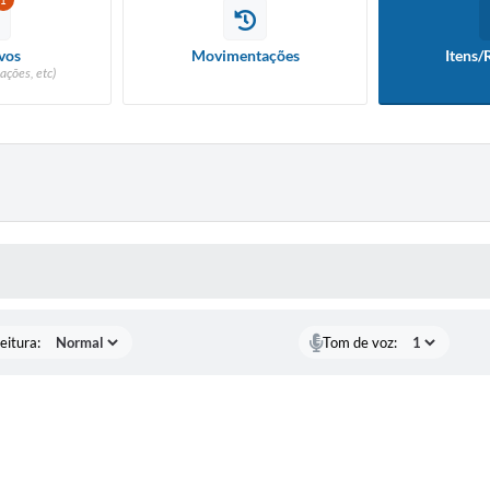
1
vos
Movimentações
Itens/
ações, etc)
 MÍDIAS
eitura:
Tom de voz: