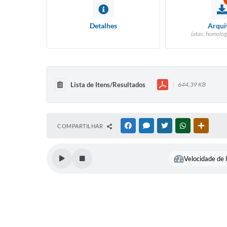
Detalhes
Arqui
(atas, homolog
Lista de Itens/Resultados
644,39 KB
COMPARTILHAR
FACEBOOK
MESSENGER
TWITTER
WHATSAPP
OUTRAS
Velocidade de l