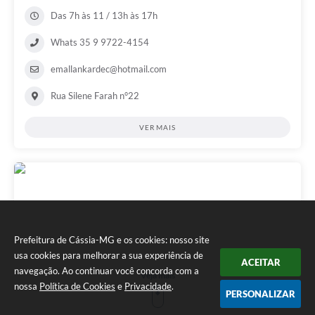
Das 7h às 11 / 13h às 17h
Whats 35 9 9722-4154
emallankardec@hotmail.com
Rua Silene Farah n°22
VER MAIS
Prefeitura de Cássia-MG e os cookies: nosso site
usa cookies para melhorar a sua experiência de
ACEITAR
navegação. Ao continuar você concorda com a
Veja mais
nossa
Política de Cookies
e
Privacidade
.
PERSONALIZAR