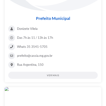
Lixo - Aprenda a separar
Projetos
Prefeito Municipal
Legislação e Decretos Municipais
Donizete Vilela
Telefones Úteis
Das 7h às 11 / 13h às 17h
Links
Whats 35 3541-5705
Serviços Online
prefeito@cassia.mg.gov.br
Agenda
Rua Argentina, 150
Boletim de Vigilância em Saúde
VER MAIS
Requerimentos
Contato