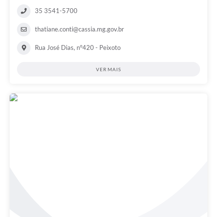
35 3541-5700
thatiane.conti@cassia.mg.gov.br
Rua José Dias, n°420 - Peixoto
VER MAIS