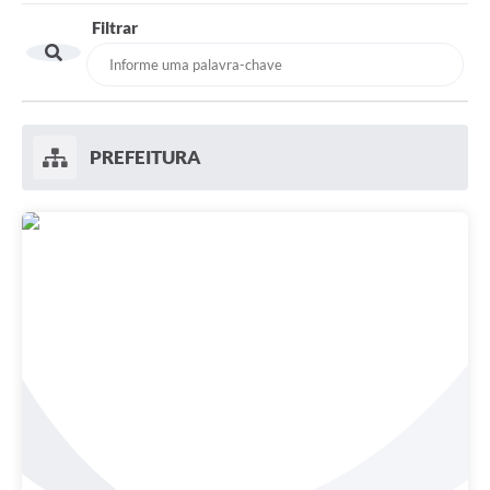
Filtrar
Ouvidoria
Prefeitura
Publicações Oficiais
PREFEITURA
Educação
Minas Consciente
SIC
Carta de Serviços
Prevenção ao COVID-19 (coronavírus)
Atas - Patrimônio Histórico
Acervo de livros Biblioteca Dr. Octávio Augusto Borges
A Nossa Cidade