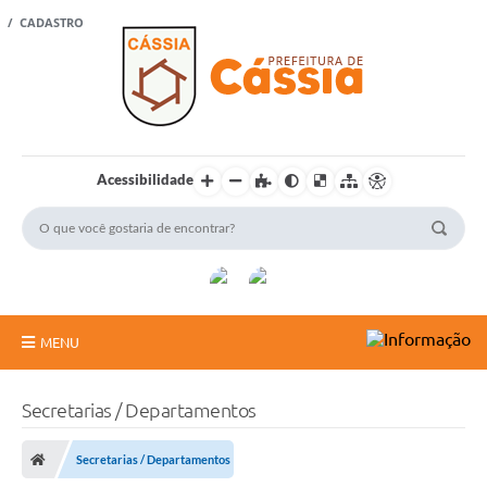
 / CADASTRO
Acessibilidade
MENU
Portal Cidadão
Secretarias / Departamentos
A Vanguarda
Secretarias / Departamentos
Rádio Cultura FM