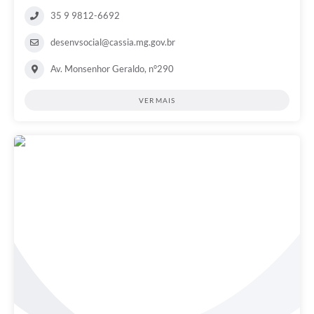
35 9 9812-6692
desenvsocial@cassia.mg.gov.br
Av. Monsenhor Geraldo, n°290
VER MAIS