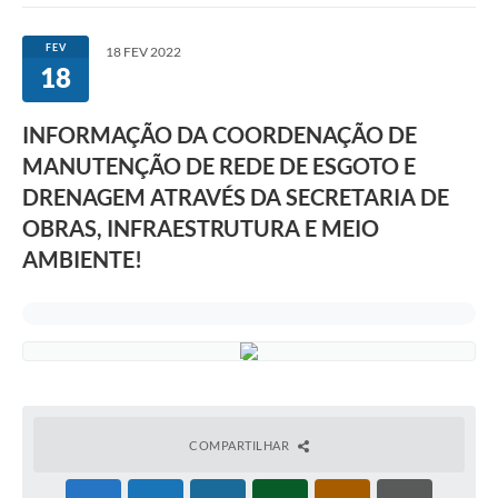
Ouvidoria
FEV
18 FEV 2022
18
Prefeitura
Publicações Oficiais
INFORMAÇÃO DA COORDENAÇÃO DE
MANUTENÇÃO DE REDE DE ESGOTO E
Educação
DRENAGEM ATRAVÉS DA SECRETARIA DE
Minas Consciente
OBRAS, INFRAESTRUTURA E MEIO
SIC
AMBIENTE!
Carta de Serviços
Prevenção ao COVID-19 (coronavírus)
Atas - Patrimônio Histórico
Acervo de livros Biblioteca Dr. Octávio Augusto Borges
COMPARTILHAR
A Nossa Cidade