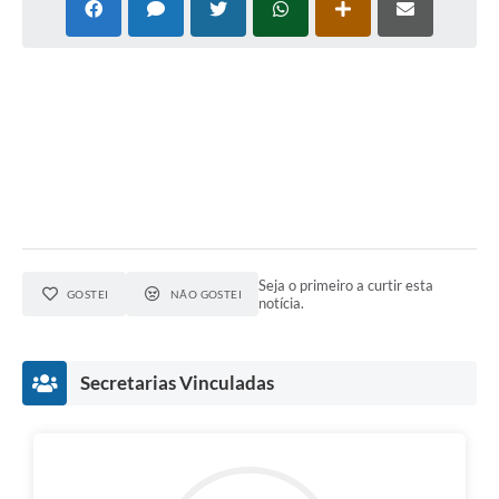
Lixo - Aprenda a separar
Projetos
Legislação e Decretos Municipais
Telefones Úteis
Links
Serviços Online
Agenda
Seja o primeiro a curtir esta
GOSTEI
NÃO GOSTEI
notícia.
Boletim de Vigilância em Saúde
Requerimentos
Secretarias Vinculadas
Contato