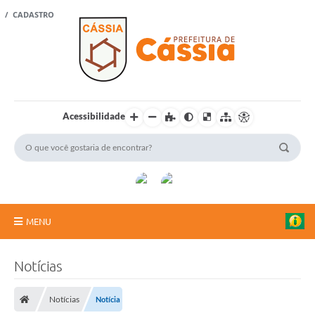
 / CADASTRO
Acessibilidade
MENU
Portal Cidadão
Notícias
A Vanguarda
Notícias
Notícia
Rádio Cultura FM