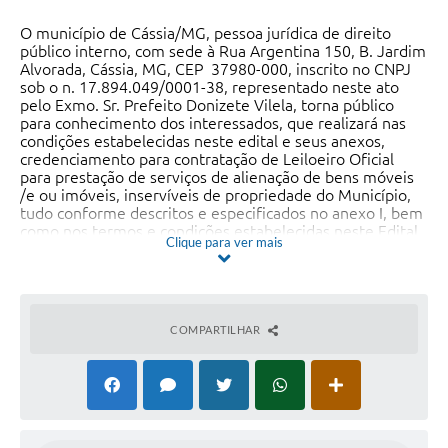
O município de Cássia/MG, pessoa jurídica de direito
público interno, com sede à Rua Argentina 150, B. Jardim
Alvorada, Cássia, MG, CEP 37980-000, inscrito no CNPJ
sob o n. 17.894.049/0001-38, representado neste ato
pelo Exmo. Sr. Prefeito Donizete Vilela, torna público
para conhecimento dos interessados, que realizará nas
condições estabelecidas neste edital e seus anexos,
credenciamento para contratação de Leiloeiro Oficial
para prestação de serviços de alienação de bens móveis
/e ou imóveis, inservíveis de propriedade do Município,
tudo conforme descritos e especificados no anexo I, bem
como nos termos e condições estabelecidas neste Edital
Clique para ver mais
de Credenciamento.
OBJETO:
“Credenciamento de Leiloeiro Oficial para
prestação de serviços de alienação de bens móveis,
inservíveis de propriedade do Município”
, tudo
COMPARTILHAR
conforme descritos e especificados no anexo I, bem
como nos termos e condições estabelecidas neste Edital
de Credenciamento e demais anexos.
Os interessados deverão apresentar a documentação
exigida deste Edital a partir da publicação.