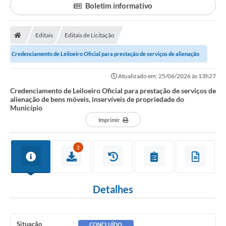
Boletim informativo
Ouvidoria
Prefeitura
Editais
Editais de Licitação
Publicações Oficiais
Credenciamento de Leiloeiro Oficial para prestação de serviços de alienação
de bens móveis, inservíveis de...
Educação
Atualizado em: 25/06/2026 às 13h27
Credenciamento de Leiloeiro Oficial para prestação de serviços de
Minas Consciente
alienação de bens móveis, inservíveis de propriedade do
Município
SIC
Imprimir
Carta de Serviços
2
Prevenção ao COVID-19 (coronavírus)
Atas - Patrimônio Histórico
Detalhes
Acervo de livros Biblioteca Dr. Octávio Augusto Borges
A Nossa Cidade
Situação
CONCLUÍDO