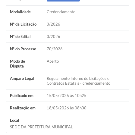
Lixo - Aprenda a separar
Modalidade
Credenciamento
Projetos
Nº da Licitação
3/2026
Legislação e Decretos Municipais
Nº do Edital
3/2026
Telefones Úteis
Nº do Processo
70/2026
Links
Modo de
Aberto
Serviços Online
Disputa
Agenda
Amparo Legal
Regulamento Interno de Licitações e
Contratos Estatais - credenciamento
Boletim de Vigilância em Saúde
Publicado em
15/05/2026 às 10h25
Requerimentos
Realização em
18/05/2026 às 08h00
Contato
Local
SEDE DA PREFEITURA MUNICIPAL