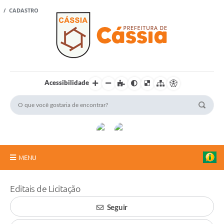
 / CADASTRO
Acessibilidade
MENU
Portal Cidadão
Editais de Licitação
A Vanguarda
Seguir
Rádio Cultura FM