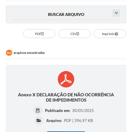
Ouvidoria
BUSCAR ARQUIVO
Prefeitura
Publicações Oficiais
PDF
CSV
Imprimir
Educação
arquivos encontrados
362
Minas Consciente
SIC
Carta de Serviços
Prevenção ao COVID-19 (coronavírus)
Anexo X DECLARAÇÃO DE NÃO OCORRÊNCIA
DE IMPEDIMENTOS
Atas - Patrimônio Histórico
Publicado em:
30/05/2025
Acervo de livros Biblioteca Dr. Octávio Augusto Borges
Arquivo:
PDF | 396,97 KB
A Nossa Cidade