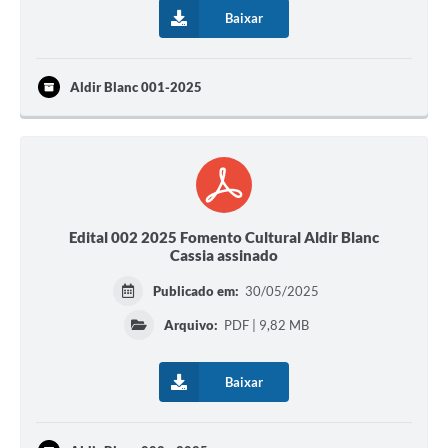
Lixo - Aprenda a separar
Baixar
Projetos
Aldir Blanc 001-2025
Legislação e Decretos Municipais
Telefones Úteis
Links
Serviços Online
Edital 002 2025 Fomento Cultural Aldir Blanc
Agenda
Cassia assinado
Boletim de Vigilância em Saúde
Publicado em:
30/05/2025
Arquivo:
PDF | 9,82 MB
Requerimentos
Contato
Baixar